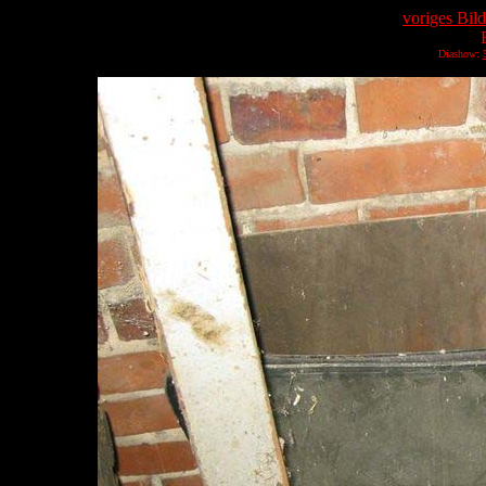
voriges Bild
Diashow: