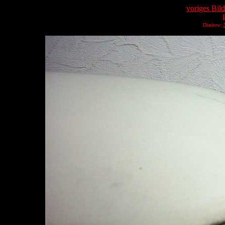
voriges Bild
Diashow: