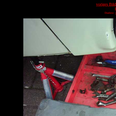
voriges Bild
Diashow: