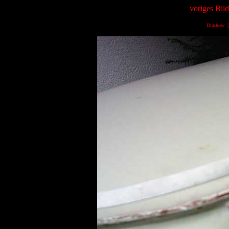
voriges Bild
Diashow: