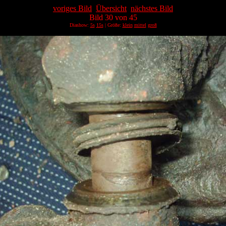
voriges Bild
Übersicht
nächstes Bild
Bild 30 von 45
Diashow:
5s
15s
| Größe:
klein
mittel
groß