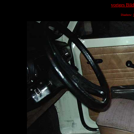
voriges Bild
Diashow: