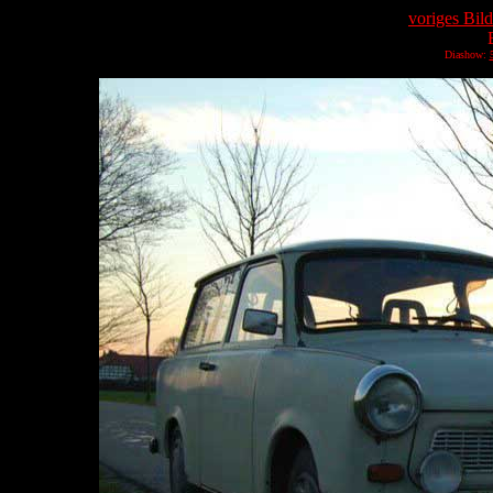
voriges Bild
Diashow: