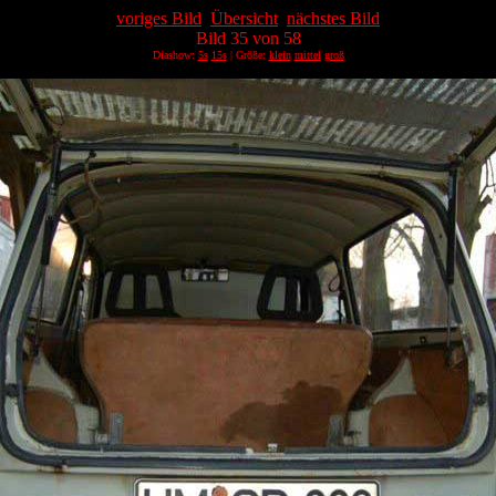
voriges Bild
Übersicht
nächstes Bild
Bild 35 von 58
Diashow:
5s
15s
| Größe:
klein
mittel
groß