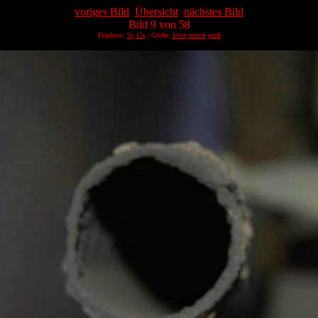
voriges Bild
Übersicht
nächstes Bild
Bild 9 von 58
Diashow:
5s
15s
| Größe:
klein
mittel
groß